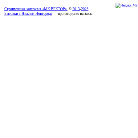
Строительная компания «МК ВЕКТОР»
, ©
2013
-
2026
.
Бытовки в Нижнем Новгороде
— производство на заказ.